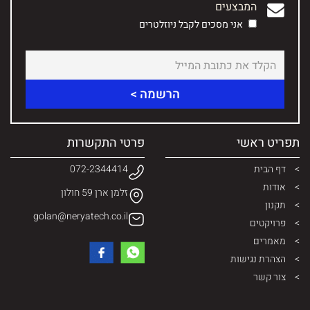
המבצעים
אני מסכים לקבל ניוזלטרים
תפריט ראשי
פרטי התקשרות
דף הבית
072-2344414
אודות
זלמן ארן 59 חולון
תקנון
golan@neryatech.co.il
פרויקטים
מאמרים
הצהרת נגישות
צור קשר