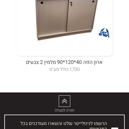
ארון הזזה 40*120*90 מלמין 2 צבעים
ארון 3 דלתות פתיחה מפואר
1700 כולל מע"מ
חזרה למעלה
הרשמו לניוזלייטר שלנו והשארו מעודכנים בכל