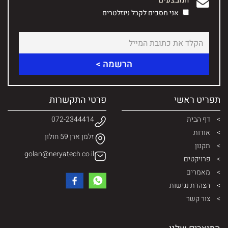
המבצעים
אני מסכים לקבל ניוזלטרים
תפריט ראשי
פרטי התקשרות
דף הבית
072-2344414
אודות
זלמן ארן 59 חולון
תקנון
golan@neryatech.co.il
פרויקטים
מאמרים
הצהרת נגישות
צור קשר