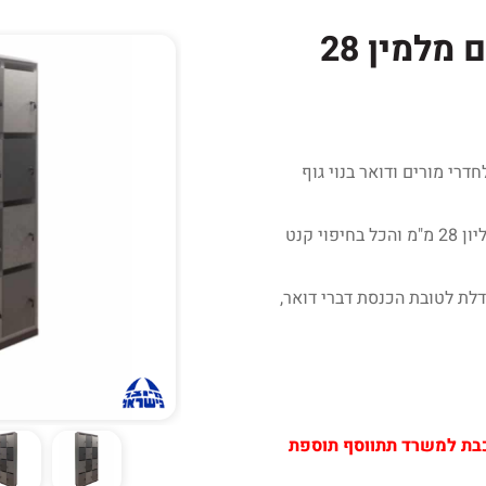
ארון 12 תאים לוקרים מלמין 28
והה מחולקת ל- 4 קומות לחדרי מורים ודואר בנוי גוף
עובי 28 מ"מ ודלתות עובי 17 מ"מ קסקט עליון 28 מ"מ והכל בחיפוי קנט
דלת לטובת הכנסת דברי דואר,
רכבת למשרד תתווסף תוספת