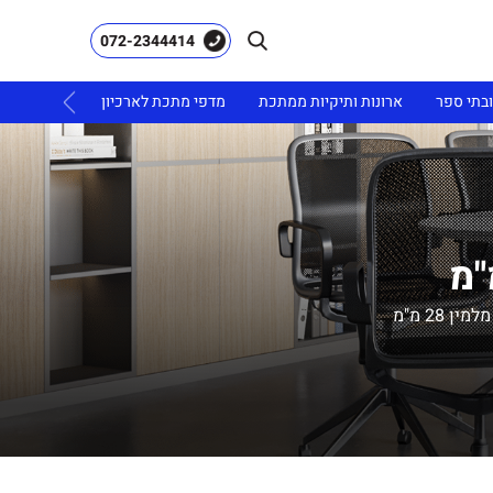
072-2344414
ובתי ספר
ארונות ותיקיות ממתכת
מדפי מתכת לארכיון
ריהוט גינה