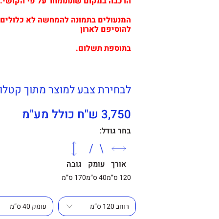
הרכבה במקום שתתומחר על פי הקושי.
המנעולים בתמונה להמחשה לא כלולים ב
להוסיפם לארון
בתוספת תשלום.
לבחירת צבע למוצר מתוך קטלוג
3,750 ש"ח כולל מע"מ
בחר גודל:
אורך
עומק
גובה
120 ס”מ
40 ס”מ
170 ס”מ