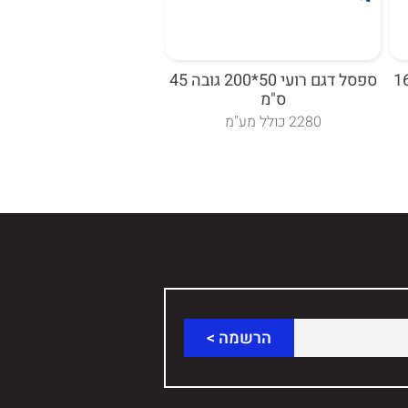
ספסל דגם רועי 50*200 גובה 45
ארונית 4 דלתות פת
ס"מ
40*80*210H.
2280 כולל מע"מ
מחיר 1,750 ש"ח כולל מע"מ.