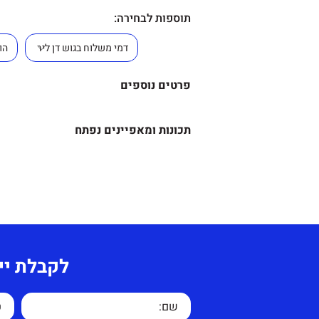
תוספות לבחירה:
פרטים נוספים
מידה-
תכונות ומאפיינים נפתח
גובה – 170 ס"מ.
מידע נוסף-
רוחב – 120 ס"מ.
הארונית מספקת 4 ק
עומק – 40 ס"מ.
ונגישה במשרד ולא תופסת נפח
תוספות לבחירה
–
הארונית מיוצרת בישראל מגי
לקבלת יי
אחת.
המנעולים בתמונה להמחשה ל
המוצר אבל, ניתן
זמן אספקה 14 ימי עסקים.