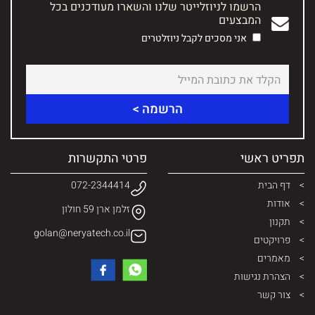
הרשמו לניוזלייטר שלנו והשארו מעודכנים בכל
המבצעים
אני מסכים לקבל ניוזלטרים
תפריט ראשי
פרטי התקשרות
דף הבית
072-2344414
אודות
זלמן ארן 59 חולון
תקנון
golan@neryatech.co.il
פרויקטים
מאמרים
הצהרת נגישות
צור קשר