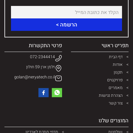
תפריט ראשי
פרטי התקשרות
דף הבית
072-2344414
אודות
זלמן ארן 59 חולון
תקנון
golan@neryatech.co.il
פרויקטים
מאמרים
הצהרת נגישות
צור קשר
המוצרים שלנו
שולחנות
מדפי מתכת לארכיון