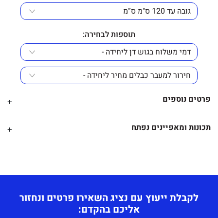
תוספות לבחירה:
פרטים נוספים
+
מידה
–
תכונות ומאפיינים נפתח
+
דלפק חזית-
מידע נוסף –
גובה לבחירה מ- 110 ועד 120 ס"מ.
דלפק קבלה/מזכירה במידות משתנות לפי דרישת הלקוח,
רוחב – עד 240 ס"מ.
דלפק מפואר
עומק שולחן – עד 80 ס"מ .
ואיכותי לעבודה יום יומית.
לקבלת ייעוץ עם נציג השאירו פרטים ונחזור
תוספות לבחירה
–
דלפק הקבלה נותן מענה יעיל ואיכותי לקבלת קהל ולפרטיות
אליכם בהקדם:
צבע לבחירה מתוך קטלוג מלמין באתר
.