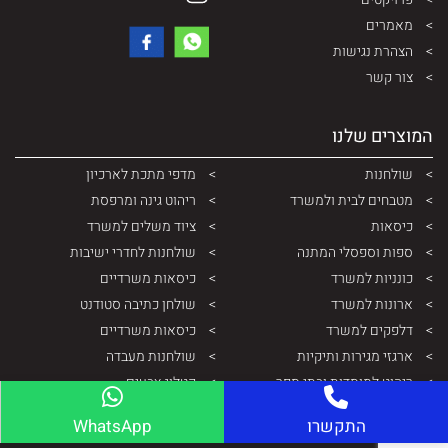
מאמרים
הצהרת נגישות
צור קשר
המוצרים שלנו
שולחנות
מדפי מתכת לארכיון
מטבחים לבית ולמשרד
ריהוט גינה ומרפסת
כיסאות
ציוד משלים למשרד
ספות וספסלי המתנה
שולחנות לחדרי ישיבות
כונניות למשרד
כיסאות משרדיים
ארונות למשרד
שולחן כתיבה סטודנט
דלפקים למשרד
כיסאות משרדיים
ארגזי מגירות ותיקיות
שולחנות מעבדה
ריהוט למוסדות ובתי ספר
קטלוג צבעים
ארונות ותיקיות ממתכת
התקשרו
WhatsApp