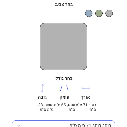
בחר צבע:
בחר גודל:
אורך
עומק
גובה
רוחב 71 ס"מ
עומק 65 ס"מ
מושב -38
ס”מ
ס”מ
ס"מ ס”מ