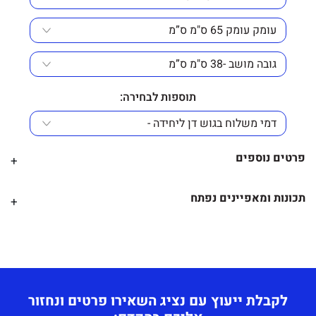
תוספות לבחירה:
פרטים נוספים
+
תוספות לבחירה
–
תכונות ומאפיינים נפתח
+
מידה –
מידע נוסף –
גובה גב – 68 ס"מ.
כיסא אורח ולבתי קפה בעל מראה נקי ואיכותי, בכיסא
גובה מושב – 38 ס"מ.
הושקעה מחשבה רבה
רוחב – 71 ס"מ.
עקב השילובים בין גב מעץ חזק ומושב מרופד בשילוב מתכת
לקבלת ייעוץ עם נציג השאירו פרטים ונחזור
עומק מושב – 65 ס"מ.
וזאת לצורך נוחות