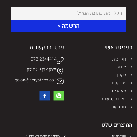
תפריט ראשי
פרטי התקשרות
דף הבית
072-2344414
אודות
זלמן ארן 59 חולון
תקנון
golan@neryatech.co.il
פרויקטים
מאמרים
הצהרת נגישות
צור קשר
המוצרים שלנו
שולחנות
מדפי מתכת לארכיון