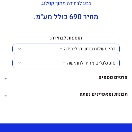
צבע לבחירה מתוך קטלוג.
מחיר 690 כולל מע"מ.
תוספות לבחירה:
פרטים נוספים
+
מידה:
תכונות ומאפיינים נפתח
+
גובה מושב- 43 עד 61 ס"מ.
מידע נוסף
רוחב- 44 ס"מ.
כיסא מזכירה איכותי מבד מפנק, בעל מנגנון 3 מצבים
עומק- 37 ס"מ.
שמאפשר שינוי זווית המושב והגב
תוספות לבחירה: