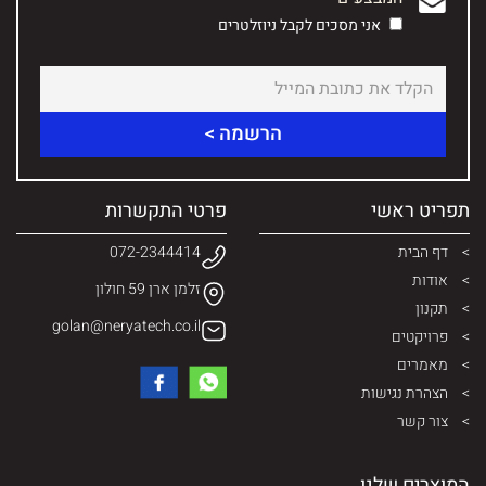
אני מסכים לקבל ניוזלטרים
תפריט ראשי
פרטי התקשרות
דף הבית
072-2344414
אודות
זלמן ארן 59 חולון
תקנון
golan@neryatech.co.il
פרויקטים
מאמרים
הצהרת נגישות
צור קשר
המוצרים שלנו