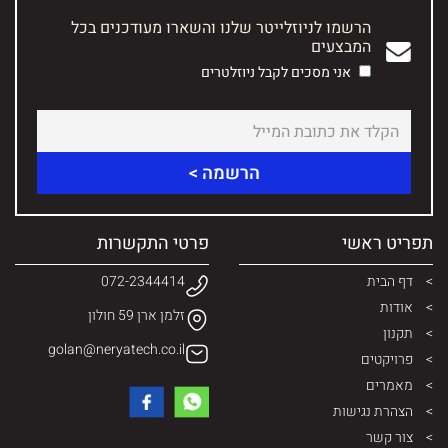
הרשמו לניוזלייטר שלנו והשארו מעודכנים בכל
המבצעים
אני מסכים לקבל ניוזלטרים
תפריט ראשי
פרטי התקשרות
דף הבית
072-2344414
אודות
זלמן ארן 59 חולון
תקנון
golan@neryatech.co.il
פרויקטים
מאמרים
הצהרת נגישות
צור קשר