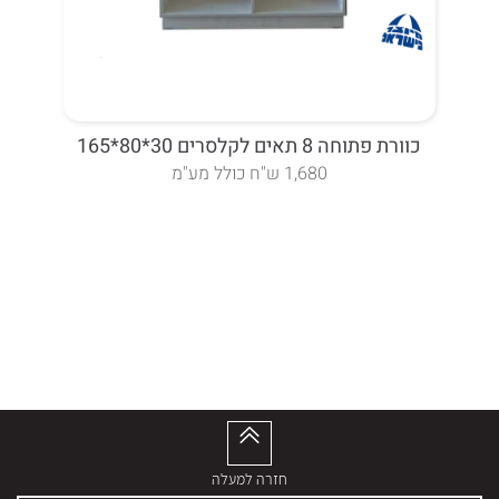
כוורת פתוחה 8 תאים לקלסרים 30*80*165
כו
1,680 ש"ח כולל מע"מ
חזרה למעלה