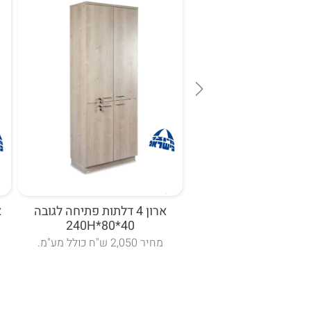
ית פתוחה לקלסרים
ארון 4 דלתות פתיחה לגובה
40*80*240H
30*80*120
"ח כולל מע"מ
מחיר 2,050 ש"ח כולל מע"מ.