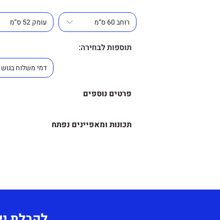
תוספות לבחירה:
פרטים נוספים
תוספות לבחירה
–
תכונות ומאפיינים נפתח
צבע- אפור כהה, ירוק, צהוב, חו
מידע נוסף-
עלות משלוח בשאר חלקי הארץ 
כיסא אורח, המתנה וחדרי ישיב
ומרחק הנסיעה.
וחדשני, הכיסא
בעל שכבת ריפוד ונוחה.
לקבלת יי