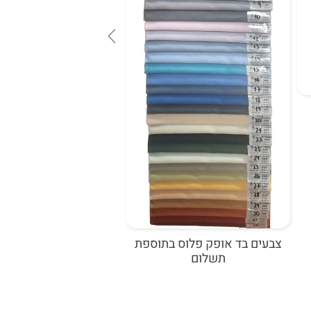
כיסא אורח דגם אילנוי ע
660 ש"ח כולל מע"מ
צבעים בד אופק פלוס בתוספת
תשלום