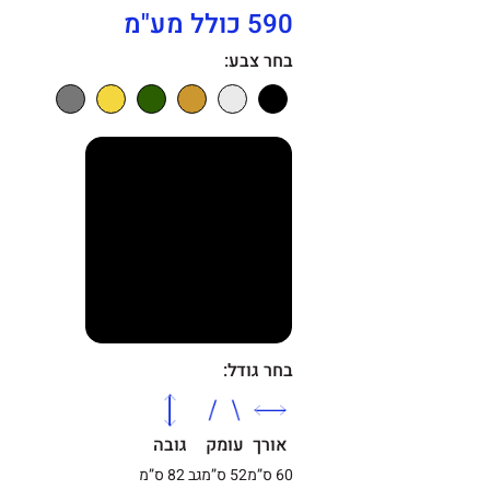
590 כולל מע"מ
בחר צבע:
בחר גודל:
אורך
עומק
גובה
60 ס”מ
52 ס”מ
גב 82 ס”מ