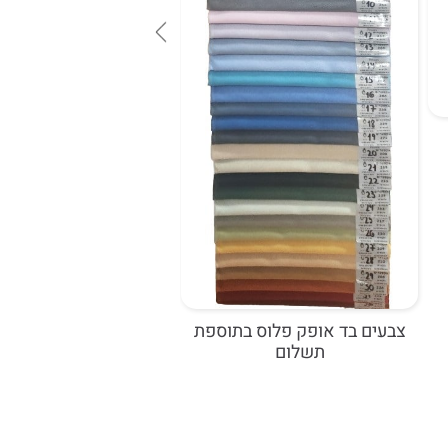
כיסא אורח דגם אילנוי ע
660 ש"ח כולל מע"מ
צבעים בד אופק פלוס בתוספת
תשלום