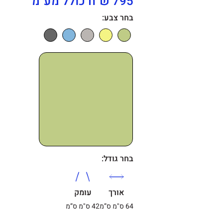
795 ש"ח כולל מע"מ
בחר צבע:
בחר גודל:
אורך
עומק
64 ס"מ ס”מ
42 ס"מ ס”מ