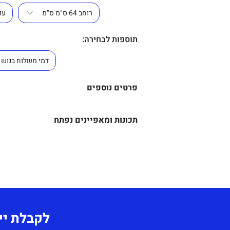
תוספות לבחירה:
פרטים נוספים
תוספות לבחירה
:
תכונות ומאפיינים נפתח
צבע ריפוד בד – אפור כהה, אפור
מידע נוסף
שחור וכחול .
עלות משלוח בשאר חלקי הארץ 
כורסת/כיסא המתנה ואירוח בע
ומרחק הנסיעה.
חדשני ואיכותי, לצורך
לקבלת יי
מראה נקי ובעיקר בשביל נוחו