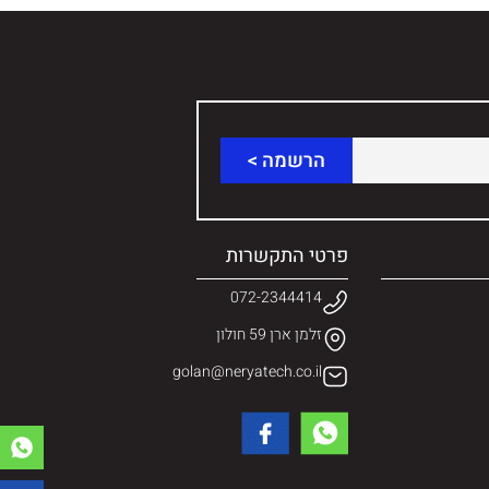
פרטי התקשרות
072-2344414
זלמן ארן 59 חולון
golan@neryatech.co.il