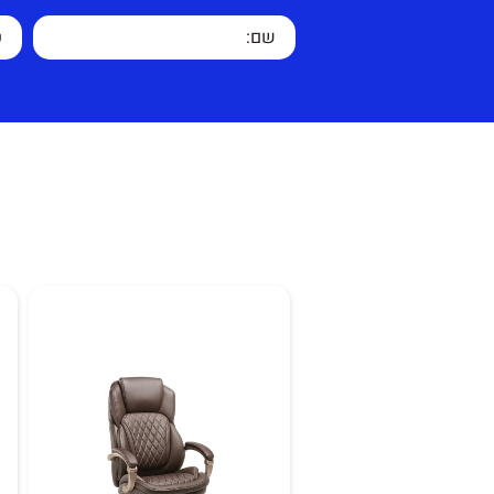
רגליים מעוצבות חזקות צורניו
אופנתי אשר מקנה
לכורסא יציבות.
כורסא/כיסא מפנק ומרהיב אשר
חדר בו הוא נמצא
המתאים למשרדיים יוקרתיים, מ
ישיבות או ללובי ולבית.
אחריות על הכורסא לשנה למעט 
שימוש לא סביר .
זמן אספקה 10 ימי עסקים.