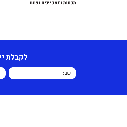
תכונות ומאפיינים נפתח
צבע: שחור, לבן, אפור ואדום.
מידע נוסף-
עלות משלוח בשאר חלקי הארץ 
כיסא מנהל, מזכירה וחדרי ישיבו
ומרחק הנסיעה.
מנגנון סינכרוני שמאפשר שלי
הנדנוד, שינוי זווית המושב והג
לקבלת יי
בעל גב נמוך המאפשר תמיכה ל
מרופדות ארגונומיות.
מנגנון פניאומאטי איכותי ביו
זעזועים.
לכיסא זרוע חזקה וגלגלים עמיד
בוכנה פניאומאטית, הניתנת ל