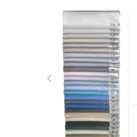
כיסא אורח דגם אילנוי ע
660 ש"ח כולל מע"מ