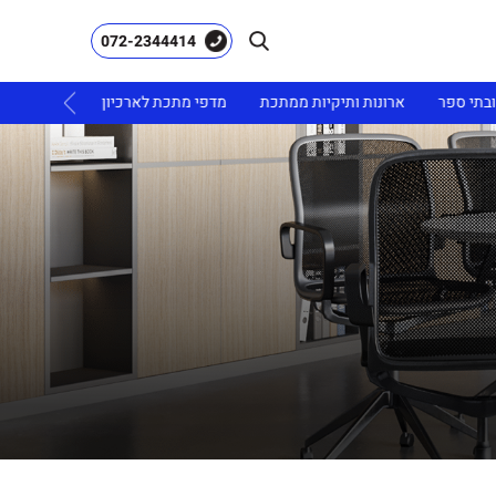
072-2344414
ובתי ספר
ארונות ותיקיות ממתכת
מדפי מתכת לארכיון
ריהוט גינה