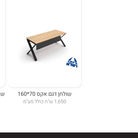
זמן אספקה 7 ימי עסקים
שולחן דגם אקס 70*160
שו
1,650 ש"ח כולל מע”מ