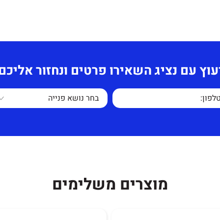
ות בעל מראה מפואר
עוץ עם נציג השאירו פרטים ונחזור אליכם
ק, ושחור.
 נוחה וזקופה עקב
תחושב לפי כמות
כיסא אורח איכותי מדמוי עור PU עם פסים בשילוב
 החלקים למעט
מוצרים משלימים