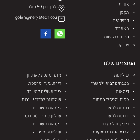
אודות
זלמן ארן 59 חולון
תקנון
golan@neryatech.co.il
פרויקטים
מאמרים
הצהרת נגישות
צור קשר
המוצרים שלנו
שולחנות
מדפי מתכת לארכיון
מטבחים לבית ולמשרד
ריהוט גינה ומרפסת
כיסאות
ציוד משלים למשרד
ספות וספסלי המתנה
שולחנות לחדרי ישיבות
כונניות למשרד
כיסאות משרדיים
ארונות למשרד
שולחן כתיבה סטודנט
דלפקים למשרד
כיסאות משרדיים
ארגזי מגירות ותיקיות
שולחנות מעבדה