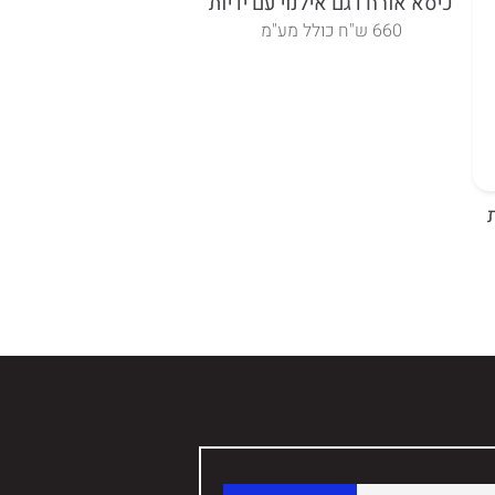
כיסא אורח דגם אילנוי עם ידיות
אברליין כיסא אירוח גב
ידיות
660 ש"ח כולל מע"מ
765 ש"ח כולל מע"מ