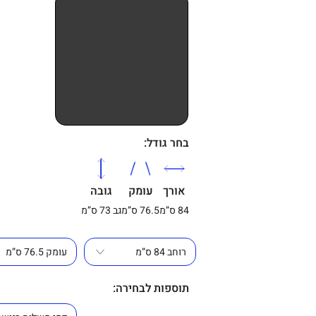
בחר גודל:
אורך
עומק
גובה
84 ס”מ
76.5 ס”מ
גב 73 ס”מ
תוספות לבחירה: