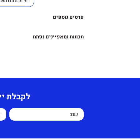
פרטים נוספים
תוספות לבחירה
–
תכונות ומאפיינים נפתח
צבע בד – אפור ושחור .
מידע נוסף-
צבע דמוי עור Pu אפור בהיר
כיסא המתנה ואירוח בעל מראה ח
עלות משלוח בשאר חלקי הארץ 
מראה נקי ובעיקר
ומרחק הנסיעה.
בשביל נוחות המשתמשים.
לקבלת יי
רגליים מעוצבות ממתכת אשר מק
כיסא מפנק ומרהיב בעל קווים
את העין בכל חדר בו הוא