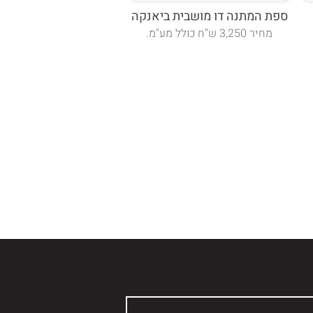
ספת המתנה דו מושבית ביאנקה
מחיר 3,250 ש"ח כולל מע"מ.
צבעים בד אופק פלוס 
תשלום