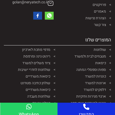
golan@neryatech.co.il
פרויקטים
מאמרים
הצהרת נגישות
צור קשר
המוצרים שלנו
שולחנות
מדפי מתכת לארכיון
מטבחים לבית ולמשרד
ריהוט גינה ומרפסת
כיסאות
ציוד משלים למשרד
ספות וספסלי המתנה
שולחנות לחדרי ישיבות
כונניות למשרד
כיסאות משרדיים
ארונות למשרד
שולחן כתיבה סטודנט
דלפקים למשרד
כיסאות משרדיים
ארגזי מגירות ותיקיות
שולחנות מעבדה
ריהוט למוסדות ובתי ספר
קטלוג צבעים
ארונות ותיקיות ממתכת
התקשרו
WhatsApp