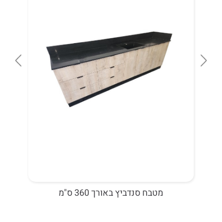
מטבח סנדביץ באורך 360 ס"מ
מטבחון למשרד 120 