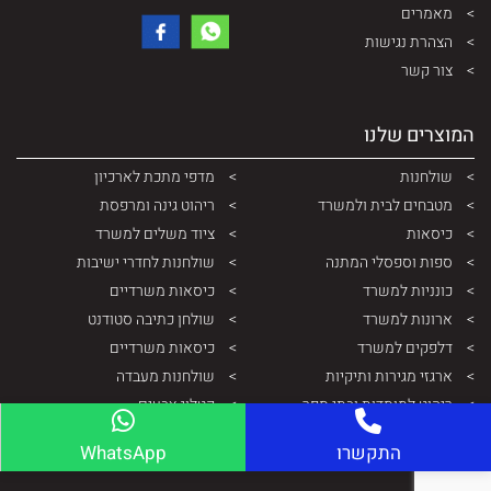
מאמרים
הצהרת נגישות
צור קשר
המוצרים שלנו
שולחנות
מדפי מתכת לארכיון
מטבחים לבית ולמשרד
ריהוט גינה ומרפסת
כיסאות
ציוד משלים למשרד
ספות וספסלי המתנה
שולחנות לחדרי ישיבות
כונניות למשרד
כיסאות משרדיים
ארונות למשרד
שולחן כתיבה סטודנט
דלפקים למשרד
כיסאות משרדיים
ארגזי מגירות ותיקיות
שולחנות מעבדה
ריהוט למוסדות ובתי ספר
קטלוג צבעים
ארונות ותיקיות ממתכת
התקשרו
WhatsApp