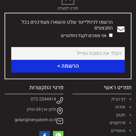
חזרה למעלה
הרשמו לניוזלייטר שלנו והשארו מעודכנים בכל
המבצעים
אני מסכים לקבל ניוזלטרים
תפריט ראשי
פרטי התקשרות
דף הבית
072-2344414
אודות
זלמן ארן 59 חולון
תקנון
golan@neryatech.co.il
פרויקטים
מאמרים