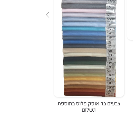
כיסא אורח דגם אילנוי ע
660 ש"ח כולל מע"מ
צבעים בד אופק פלוס בתוספת
תשלום