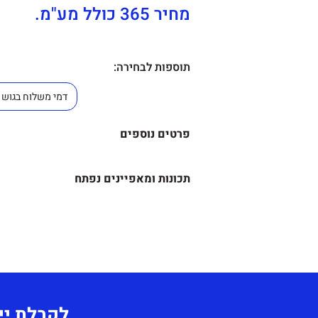
מחיר 365 כולל מע"מ.
תוספות לבחירה:
פרטים נוספים
תוספות לבחירה
–
תכונות ומאפיינים נפתח
צבע: לבחירה – שחור, כחול, בורד
מידע נוסף-
עלות משלוח בשאר חלקי הארץ 
כיסא סטודנט איכותי, יציב ור
ומרחק הנסיעה.
הנוחות, המאפשר ישיבה
נוחה וזקופה.
לקבלת יי