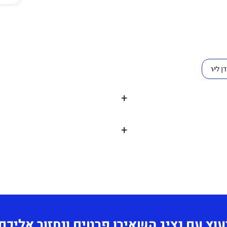
+
+
ו, אפור, כתום, ירוק.
תחושב לפי כמות
חב מבלי להתפשר על
עוץ עם נציג השאירו פרטים ונחזור אליכם