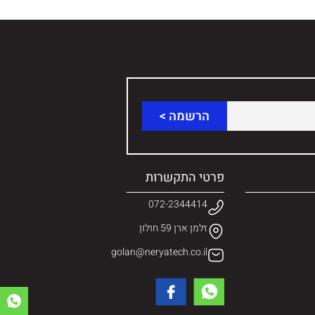
פרטי התקשרות
072-2344414
זלמן ארן 59 חולון
golan@neryatech.co.il