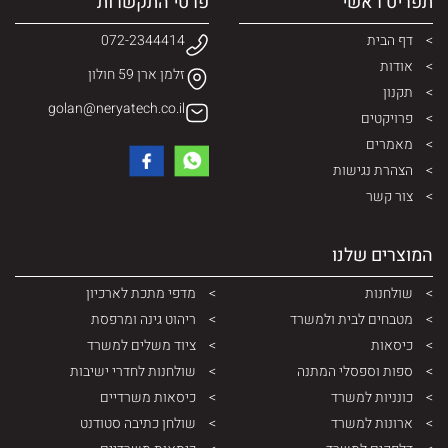
תפריט ראשי
פרטי התקשרות
דף הבית
072-2344414
אודות
זלמן ארן 59 חולון
תקנון
golan@neryatech.co.il
פרויקטים
מאמרים
הצהרת נגישות
צור קשר
המוצרים שלנו
שולחנות
מדפי מתכת לארכיון
מטבחים לבית ולמשרד
ריהוט גינה ומרפסת
כיסאות
ציוד משלים למשרד
ספות וספסלי המתנה
שולחנות לחדרי ישיבות
כונניות למשרד
כיסאות משרדיים
ארונות למשרד
שולחן כתיבה סטודנט