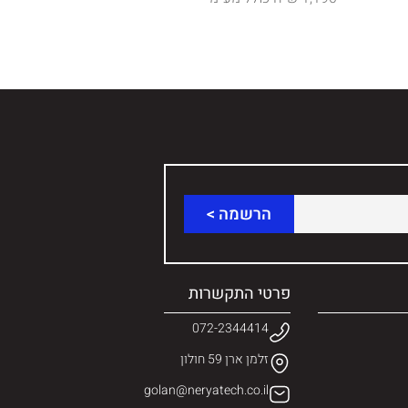
פרטי התקשרות
072-2344414
זלמן ארן 59 חולון
golan@neryatech.co.il