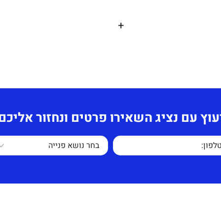
+
שולחן ישיבות אקס – בגדלים שונים עד 240 ס"מ,
עוץ עם נציג השאירו פרטים ונחזור אליכם
מראה יוקרתי שילוב של מתכת בשילוב מלמין בעובי 28
 באתר.
ילופים, או שריטות
תחושב לפי כמות