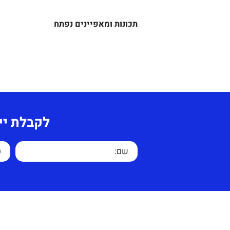
מידות –
תכונות ומאפיינים נפתח
שולחן –
מידע נוסף-
גובה – 75 ס"מ
אורך – 240 ס"מ
שולחן פרקטי לישיבות
עומק – 120 ס"מ (במרכז)
עד 8 אנשים.
לקבלת יי
תוספות לבחירה-
מ"מ שלד השולחן
עבודת CNC לקידוח חור לפנל.
איכותי ומפואר צבוע בתנור.
צבע לבחירה מתוך קטלוג מלמין
אחריות לשנה למעט שברים או ק
עלות משלוח בשאר חלקי הארץ 
בפורמייקה או שימוש לא
ומרחק נסיעה.