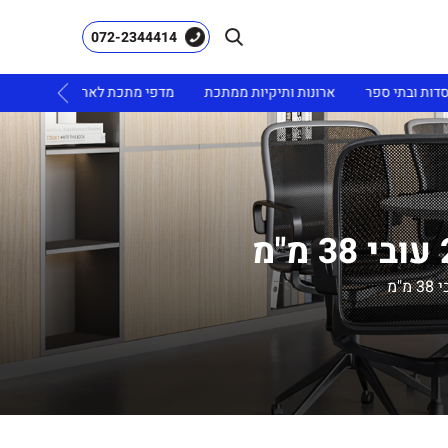
072-2344414
ובתי ספר
ארונות ותיקיות ממתכת
מדפי מתכת לארכיון
ריהוט גינה