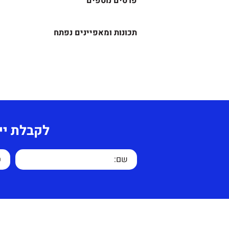
פרטים נוספים
תוספות לבחירה-
תכונות ומאפיינים נפתח
צבע לבחירה מתוך קטלוג מלמין
מידע נוסף-
עלות משלוח בשאר חלקי הארץ 
שולחן לחדר דיונים חזק ויציב מ
ומרחק הנסיעה.
בעל רגלים
צורתיות פתוחות יפות, שילוב של
לקבלת יי
מנהל או לישיבות.
שולחן נוח שלא תופס הרבה מקו
מיוצר בישראל.
אחריות על המוצר שנה מיום הק
שימוש לא סביר.