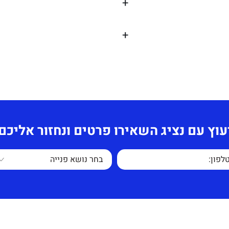
+
+
 באתר.
תחושב לפי כמות
שטח עליון בגימור עגול
 יופי ונוחות לחדרי
עוץ עם נציג השאירו פרטים ונחזור אליכם
ם.
ניה למעט חלודה או