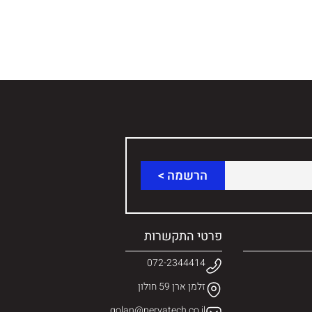
מחיר 6,650 ש"ח כולל מע"מ.
פרטי התקשרות
072-2344414
זלמן ארן 59 חולון
golan@neryatech.co.il