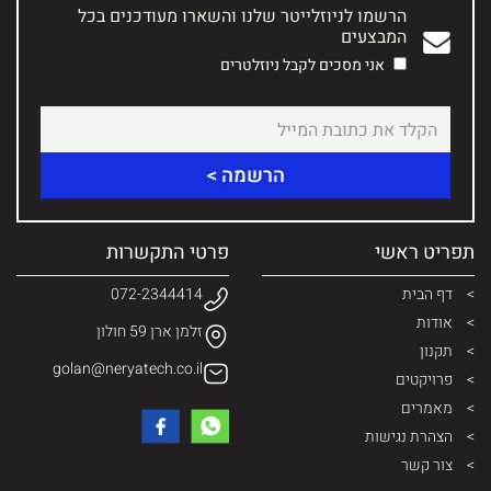
הרשמו לניוזלייטר שלנו והשארו מעודכנים בכל
המבצעים
אני מסכים לקבל ניוזלטרים
תפריט ראשי
פרטי התקשרות
דף הבית
072-2344414
אודות
זלמן ארן 59 חולון
תקנון
golan@neryatech.co.il
פרויקטים
מאמרים
הצהרת נגישות
צור קשר