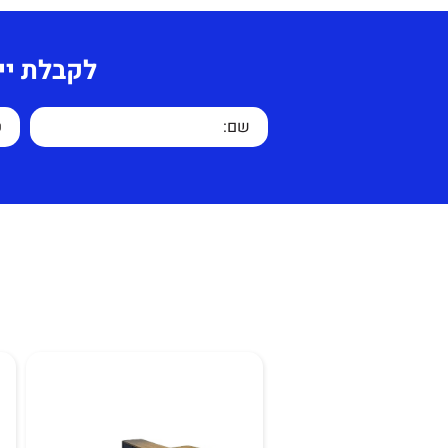
אורך – 115 ס"מ
אחריות למוצר 
יצרן:
מיוצר בישראל
שימוש לא סביר.
לקבלת יי
זמן משלוח:
14 ימי עסקים
תוספות לבחירה:
מק"ט:
00301
תוספת בגין צבע לא סטנדרטי 15%.
דגם:
שולחן תלמיד
צבע לבחירה מתוך קטלוג מלמין
אחריות:
שנה ע"י נריה טק שיוו
המחירים בתוספות כוללים מע