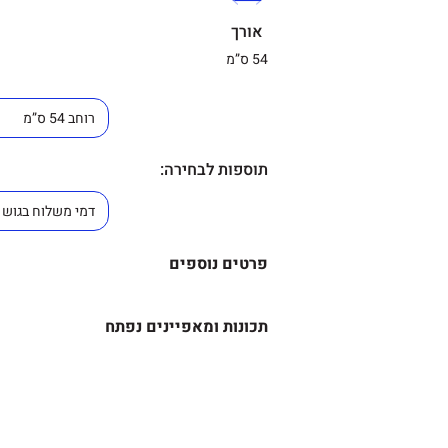
אורך
54 ס”מ
תוספות לבחירה:
פרטים נוספים
שולחן תלמיד/סטודנט מגיע בגדל
תכונות ומאפיינים נפתח
פרקטי נייד לעבודה יום יומית.
מידות –
השולחן מיוצר בישראל.
רוחב – 54 ס"מ
זמן אספקה 14 ימי עסקים.