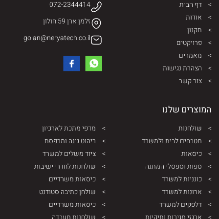
דף הבית
072-2344414
אודות
זלמן ארן 59 חולון
תקנון
golan@neryatech.co.il
פרויקטים
מאמרים
הצהרת נגישות
צור קשר
המוצרים שלנו
שולחנות
מדפי מתכת לארכיון
מטבחים לבית ולמשרד
ריהוט גינה ומרפסת
כיסאות
ציוד משלים למשרד
ספות וספסלי המתנה
שולחנות לחדרי ישיבות
כונניות למשרד
כיסאות משרדיים
ארונות למשרד
שולחן כתיבה סטודנט
דלפקים למשרד
כיסאות משרדיים
ארגזי מגירות ותיקיות
שולחנות מעבדה