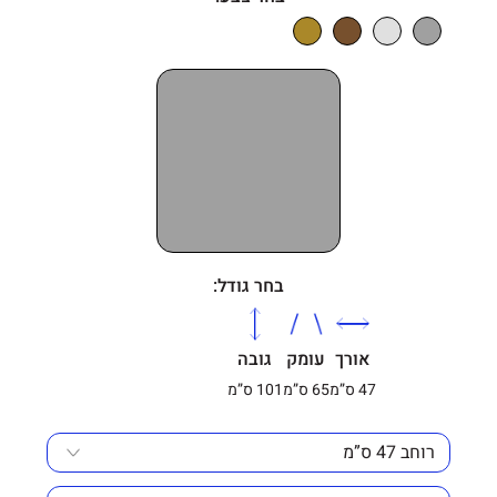
בחר גודל:
אורך
עומק
גובה
47 ס”מ
65 ס”מ
101 ס”מ