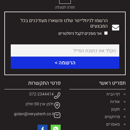
חזרה למעלה
הרשמו לניוזלייטר שלנו והשארו מעודכנים בכל
המבצעים
אני מסכים לקבל ניוזלטרים
תפריט ראשי
פרטי התקשרות
דף הבית
072-2344414
אודות
זלמן ארן 59 חולון
תקנון
golan@neryatech.co.il
פרויקטים
מאמרים