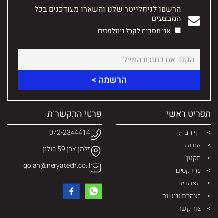
הרשמו לניוזלייטר שלנו והשארו מעודכנים בכל
המבצעים
אני מסכים לקבל ניוזלטרים
תפריט ראשי
פרטי התקשרות
דף הבית
072-2344414
אודות
זלמן ארן 59 חולון
תקנון
golan@neryatech.co.il
פרויקטים
מאמרים
הצהרת נגישות
צור קשר