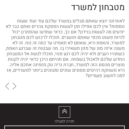
מטבחון למשרד
כל
לאחרונה יוצא שאתם מבלים במשרד שלכם עוד ועוד שעות
את
נוספות? אין לכם אפילו זמן לעשות הפסקת צהרים ואתם כבר לא
למ
יודעים מה לעשות בנידון? אם כך, כדאי שתדעו שהפתרון יכול
לה 
ן
להיות פשוט מכפי שאתם חושבים. תוכלו לרכוש לכם מטבחון
לאכ
למשרד
, והאמת היא, שאתם לא תאמינו עד כמה זה נוח. זה לא
יעז
משנה איזה סוג של מזון תשאירו בו. מה שבטוח זה שברגע האמת,
או 
כשתהיו רעבים ולא יהיה לכם רגע פנוי, תוכלו לגשת אל המטבחון
להש
ה
החדש שלכם ולאכול בשמחה. אם תהיתם היכן כדאי יהיה לקנות
הרב
מוצרים מהסוג הזה למשרד, חברת נריה טק מזמינה אתכם אליה.
אם 
היא משווקת רהיטים מסוגים שונים ומגוונים ביותר למשרדים, אז
למה לחשוב פעמיים?
חזרה למעלה