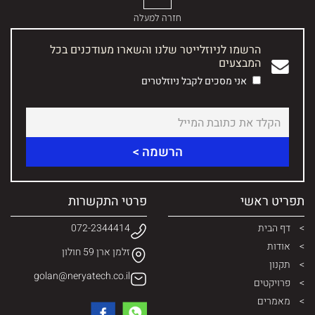
חזרה למעלה
הרשמו לניוזלייטר שלנו והשארו מעודכנים בכל
המבצעים
אני מסכים לקבל ניוזלטרים
תפריט ראשי
פרטי התקשרות
דף הבית
072-2344414
אודות
זלמן ארן 59 חולון
תקנון
golan@neryatech.co.il
פרויקטים
מאמרים